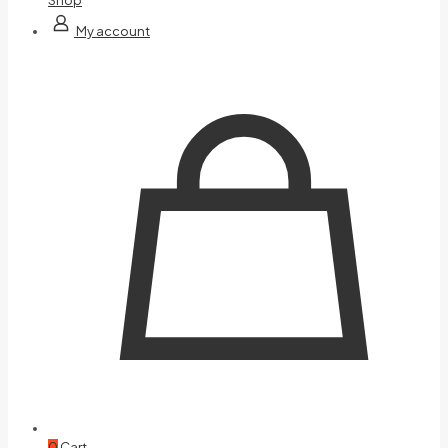
My account
0
Cart