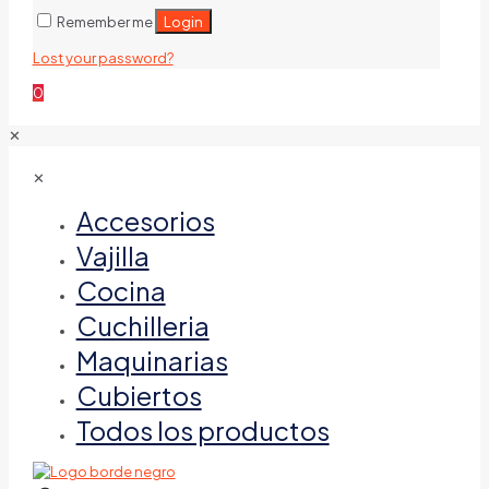
Login
Remember me
Lost your password?
0
✕
✕
Accesorios
Vajilla
Cocina
Cuchilleria
Maquinarias
Cubiertos
Todos los productos