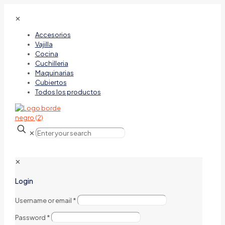
✕
Accesorios
Vajilla
Cocina
Cuchilleria
Maquinarias
Cubiertos
Todos los productos
✕
✕
Login
Username or email
*
Password
*