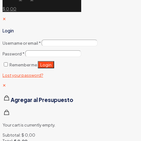
$ 0,00
✕
Login
Username or email
*
Password
*
Login
Remember me
Lost your password?
✕
Agregar al Presupuesto
Your cart is currently empty.
Subtotal:
$
0,00
Total:
$
0,00