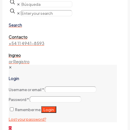
✕
✕
Search
Contacto
+54 11 4941-8593
Ingreo
or Registro
✕
Login
Username or email
*
Password
*
Login
Remember me
Lost your password?
0