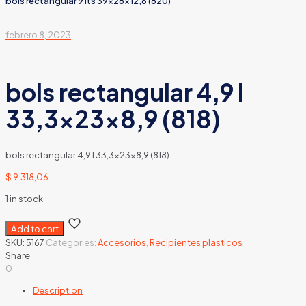
bols rectangular 9 lts 39x28x12,6 (820)
febrero 8, 2023
bols rectangular 4,9 l
33,3x23x8,9 (818)
bols rectangular 4,9 l 33,3x23x8,9 (818)
$
9.318,06
1 in stock
Add to cart
SKU:
5167
Categories:
Accesorios
,
Recipientes plasticos
Share
0
Description