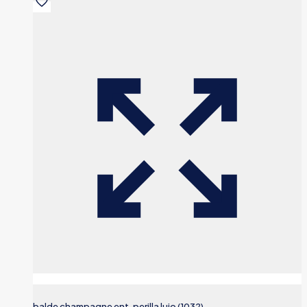
balde champagne ent. perilla lujo (1032)