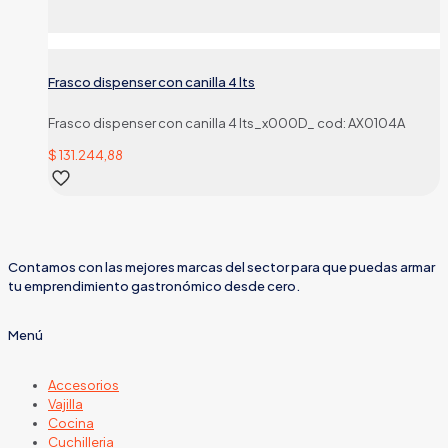
Frasco dispenser con canilla 4 lts
Frasco dispenser con canilla 4 lts_x000D_ cod: AX0104A
$
131.244,88
Contamos con las mejores marcas del sector para que puedas armar
tu emprendimiento gastronómico desde cero.
Menú
Accesorios
Vajilla
Cocina
Cuchilleria