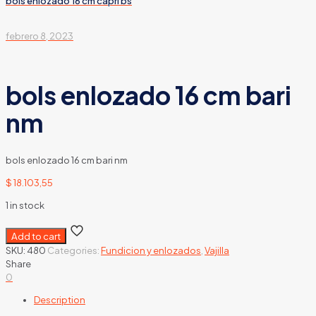
bols enlozado 16 cm capri bs
febrero 8, 2023
bols enlozado 16 cm bari
nm
bols enlozado 16 cm bari nm
$
18.103,55
1 in stock
Add to cart
SKU:
480
Categories:
Fundicion y enlozados
,
Vajilla
Share
0
Description