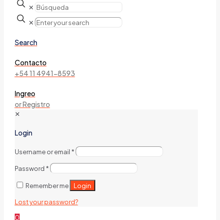
✕
✕
Search
Contacto
+54 11 4941-8593
Ingreo
or Registro
✕
Login
Username or email
*
Password
*
Login
Remember me
Lost your password?
0