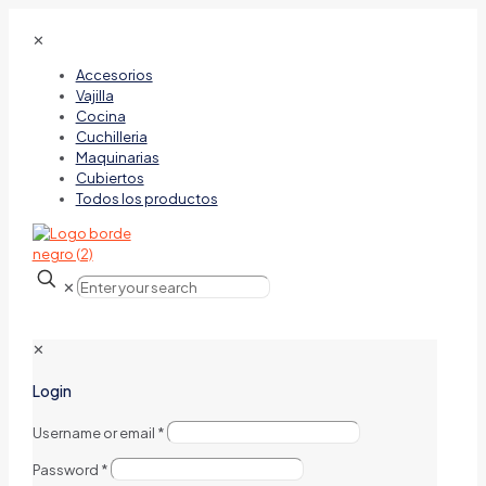
✕
Accesorios
Vajilla
Cocina
Cuchilleria
Maquinarias
Cubiertos
Todos los productos
✕
✕
Login
Username or email
*
Password
*