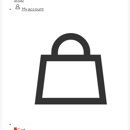
My account
0
Cart