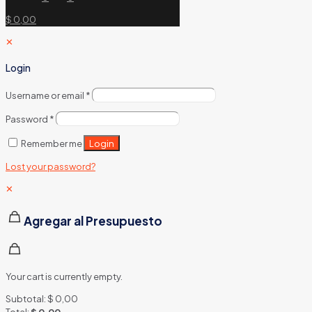
$ 0,00
✕
Login
Username or email
*
Password
*
Login
Remember me
Lost your password?
✕
Agregar al Presupuesto
Your cart is currently empty.
Subtotal:
$
0,00
Total:
$
0,00