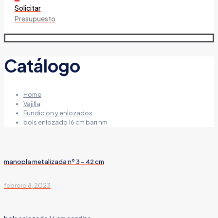
Solicitar
Presupuesto
Catálogo
Home
Vajilla
Fundicion y enlozados
bols enlozado 16 cm bari nm
manopla metalizada nº 3 – 42 cm
febrero 8, 2023