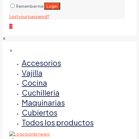
Login
Remember me
Lost your password?
0
✕
✕
Accesorios
Vajilla
Cocina
Cuchilleria
Maquinarias
Cubiertos
Todos los productos