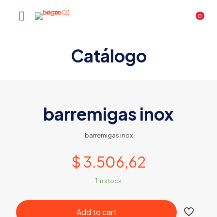
0
Catálogo
barremigas inox
barremigas inox
$
3.506,62
1 in stock
Add to cart