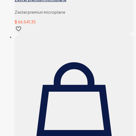
Zester premiun microplane
$
66.541,35