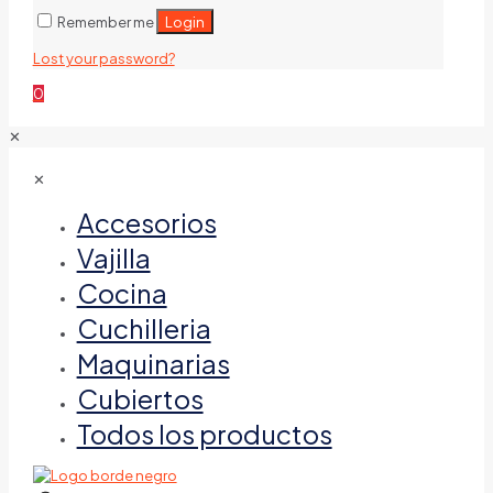
Login
Remember me
Lost your password?
0
✕
✕
Accesorios
Vajilla
Cocina
Cuchilleria
Maquinarias
Cubiertos
Todos los productos