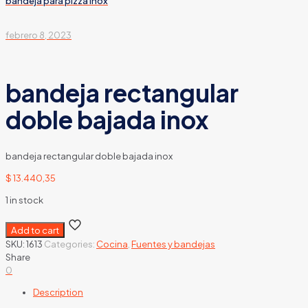
bandeja para pizza inox
febrero 8, 2023
bandeja rectangular
doble bajada inox
bandeja rectangular doble bajada inox
$
13.440,35
1 in stock
Add to cart
SKU:
1613
Categories:
Cocina
,
Fuentes y bandejas
Share
0
Description