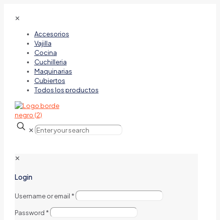
✕
Accesorios
Vajilla
Cocina
Cuchilleria
Maquinarias
Cubiertos
Todos los productos
✕
✕
Login
Username or email
*
Password
*