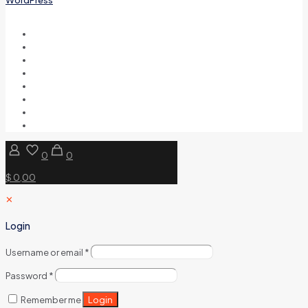
0
0
$ 0,00
✕
Login
Username or email
*
Password
*
Login
Remember me