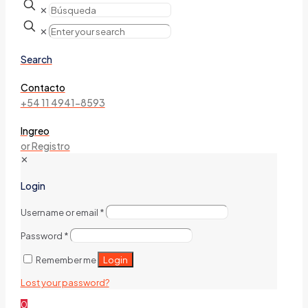
✕
✕
Search
Contacto
+54 11 4941-8593
Ingreo
or Registro
✕
Login
Username or email
*
Password
*
Login
Remember me
Lost your password?
0