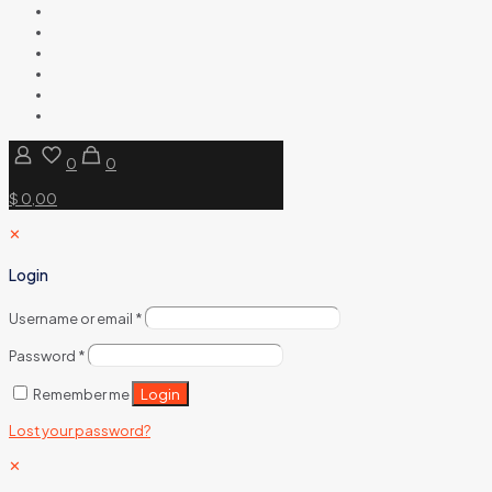
0
0
$ 0,00
✕
Login
Username or email
*
Password
*
Login
Remember me
Lost your password?
✕