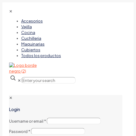
✕
Accesorios
Vajilla
Cocina
Cuchilleria
Maquinarias
Cubiertos
Todos los productos
✕
✕
Login
Username or email
*
Password
*