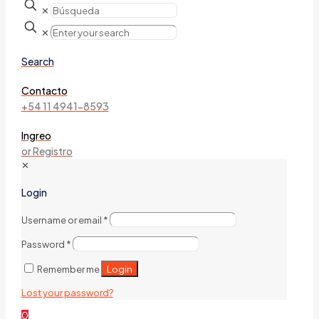
✕
✕
Search
Contacto
+54 11 4941-8593
Ingreo
or Registro
✕
Login
Username or email
*
Password
*
Login
Remember me
Lost your password?
0