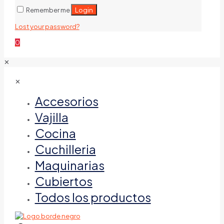
Login
Remember me
Lost your password?
0
✕
✕
Accesorios
Vajilla
Cocina
Cuchilleria
Maquinarias
Cubiertos
Todos los productos