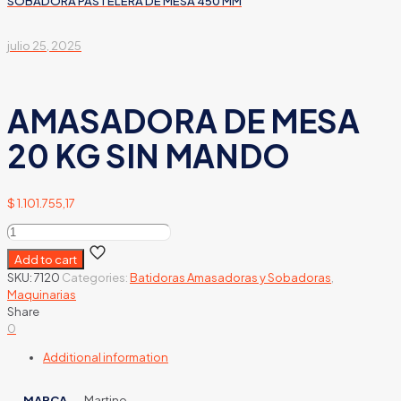
SOBADORA PASTELERA DE MESA 450 MM
julio 25, 2025
AMASADORA DE MESA
20 KG SIN MANDO
$
1.101.755,17
AMASADORA
DE
Add to cart
MESA
SKU:
7120
Categories:
Batidoras Amasadoras y Sobadoras
,
20
Maquinarias
KG
Share
SIN
0
MANDO
quantity
Additional information
MARCA
Martino