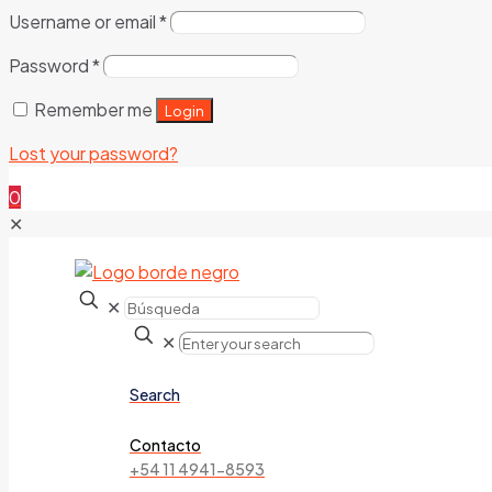
Username or email
*
Password
*
Remember me
Login
Lost your password?
0
✕
✕
✕
Search
Contacto
+54 11 4941-8593