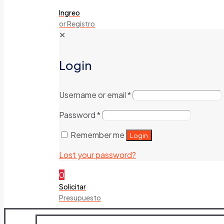
Ingreo
or Registro
✕
Login
Username or email
*
Password
*
Remember me
Login
Lost your password?
0
Solicitar
Presupuesto