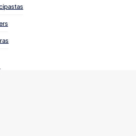
cipastas
ers
ras
s