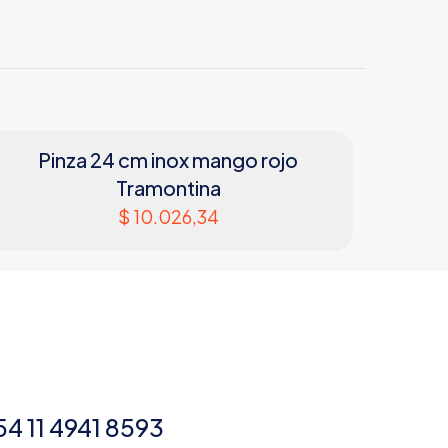
Pinza 24 cm inox mango rojo
Tramontina
$
10.026,34
54 11 4941 8593