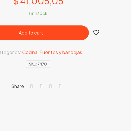
$
41.005,05
1 in stock
Add to cart
ategories:
Cocina
,
Fuentes y bandejas
SKU:
7470
Share