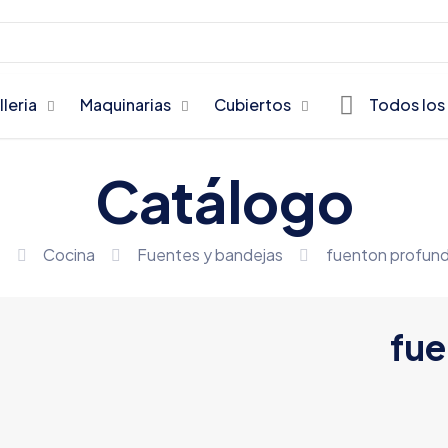
lleria
Maquinarias
Cubiertos
Todos los
Catálogo
e
Cocina
Fuentes y bandejas
fuenton profund
fue